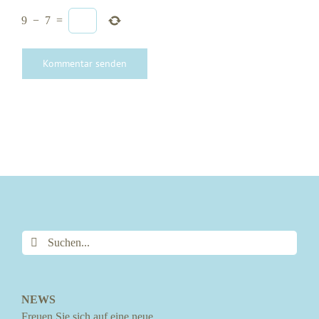
9
−
7
=
Suche
nach:
NEWS
Freuen Sie sich auf eine neue