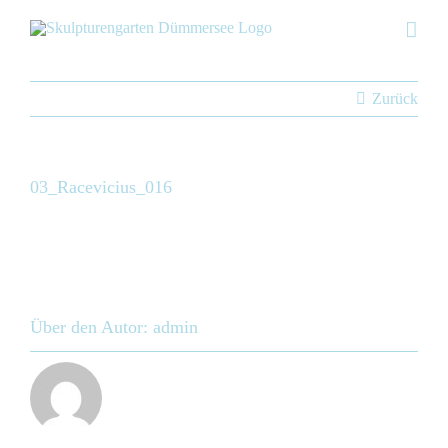
Skip
to
content
Zurück
03_Racevicius_016
Über den Autor:
admin