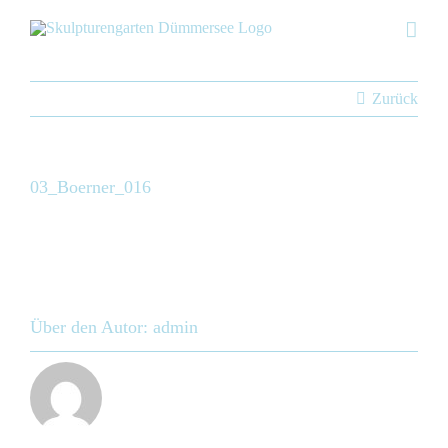
Skip
to
content
Zurück
03_Boerner_016
Über den Autor:
admin