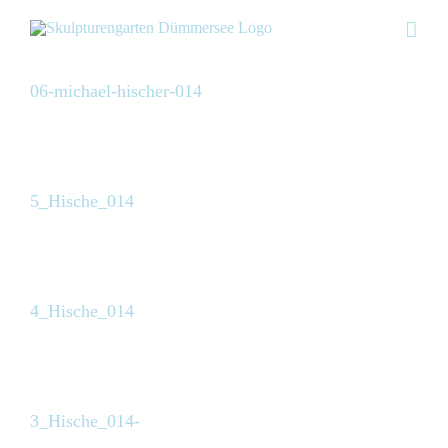
Skip
to
content
06-michael-hischer-014
5_Hische_014
4_Hische_014
3_Hische_014-