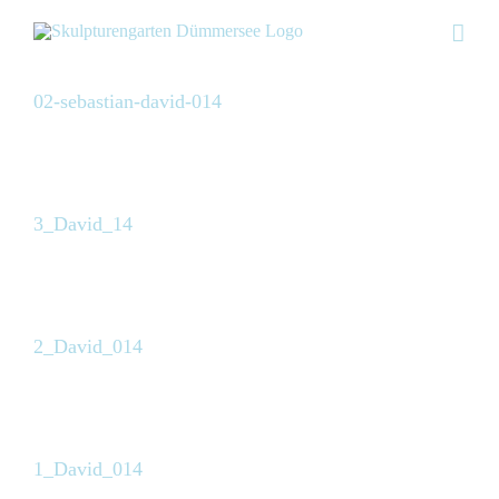
Skip
to
content
02-sebastian-david-014
3_David_14
2_David_014
1_David_014