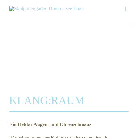
Skip
to
content
>> 2014
KLANG:RAUM
Ein Hektar Augen- und Ohrenschmaus
Wir haben in unserer Kultur vor allem eine visuelle